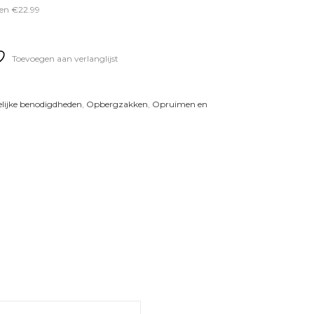
en €22.99
Toevoegen aan verlanglijst
lijke benodigdheden
,
Opbergzakken
,
Opruimen en