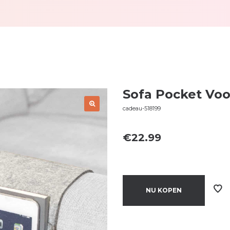
Sofa Pocket Vo
cadeau-518199
€
22.99
NU KOPEN