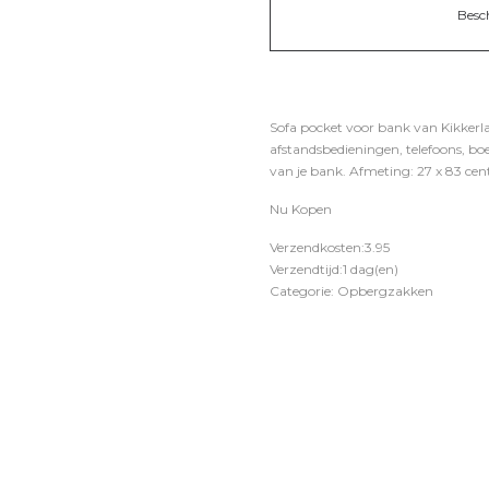
Besc
Sofa pocket voor bank van Kikkerla
afstandsbedieningen, telefoons, boe
van je bank. Afmeting: 27 x 83 cen
Nu Kopen
Verzendkosten:3.95
Verzendtijd:1 dag(en)
Categorie: Opbergzakken