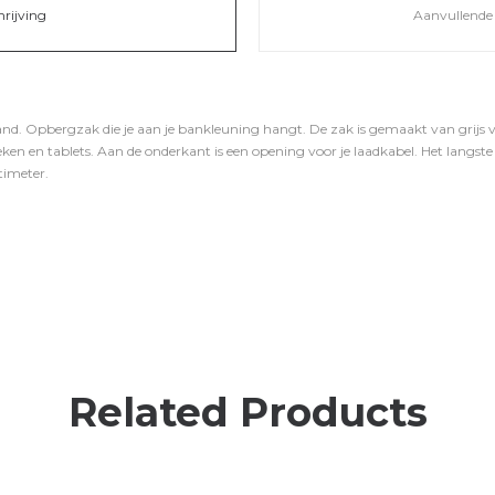
hrijving
Aanvullende 
nd. Opbergzak die je aan je bankleuning hangt. De zak is gemaakt van grijs vil
ken en tablets. Aan de onderkant is een opening voor je laadkabel. Het langste 
timeter.
Related Products