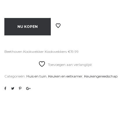
NU KOPEN
Beethoven Kookwekker Kookwekkers €19.99
Toevoegen aan verlanglijst
Categorieën:
Huis en tuin
,
Keuken en eetkamer
,
Keukengereedschap