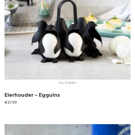
Nu Kopen
Eierhouder – Egguins
€
21.99