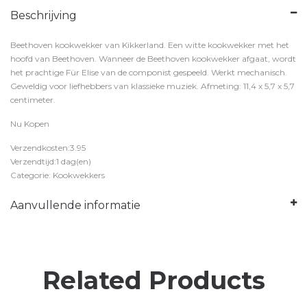
Beschrijving
Beethoven kookwekker van Kikkerland. Een witte kookwekker met het
hoofd van Beethoven. Wanneer de Beethoven kookwekker afgaat, wordt
het prachtige Für Elise van de componist gespeeld. Werkt mechanisch.
Geweldig voor liefhebbers van klassieke muziek. Afmeting: 11,4 x 5,7 x 5,7
centimeter.
Nu Kopen
Verzendkosten:3.95
Verzendtijd:1 dag(en)
Categorie: Kookwekkers
Aanvullende informatie
Related Products