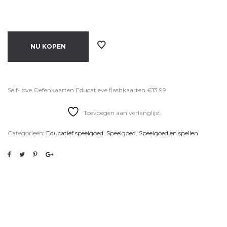
NU KOPEN
Self-love Oefenkaarten Educatieve flashkaarten €13.99
Toevoegen aan verlanglijst
Categorieën:
Educatief speelgoed
,
Speelgoed
,
Speelgoed en spellen