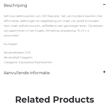
Beschrijving
Self-love oefenkaarten van Gift Republic. Set van honderd kaarten met
affirmaties, oefeningen en begeleiding om meer van jezelf te houden.
Voor meer zelfvertrouwen, zelfliefde en een gelukkiger leven. De teksten
zijn geschreven in het Engels. Afmeting verpakking: 15 x 9 x 4
centimeter.
Nu Kopen
Verzendkosten:3.95
Verzendtijd:1 dag(en)
Categorie: Educatieve flashkaarten
Aanvullende informatie
Related Products