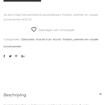
Scratch Map Deluxe Editie Kraswereldkaart Posters, prenten en visuele
kunstwerken €32.99
Toevoegen aan verlanglijst
Categorieën:
Decoratie
,
Huis en tuin
,
Kunst
,
Posters, prenten en visuele
kunstwerken
Beschrijving