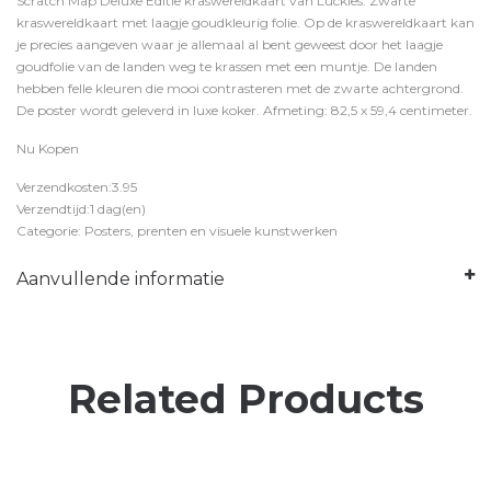
Scratch Map Deluxe Editie kraswereldkaart van Luckies. Zwarte
kraswereldkaart met laagje goudkleurig folie. Op de kraswereldkaart kan
je precies aangeven waar je allemaal al bent geweest door het laagje
goudfolie van de landen weg te krassen met een muntje. De landen
hebben felle kleuren die mooi contrasteren met de zwarte achtergrond.
De poster wordt geleverd in luxe koker. Afmeting: 82,5 x 59,4 centimeter.
Nu Kopen
Verzendkosten:3.95
Verzendtijd:1 dag(en)
Categorie: Posters, prenten en visuele kunstwerken
Aanvullende informatie
Related Products