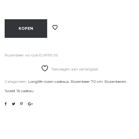
KOPEN
Rozenbeer xxl roze EUR199.95
Toevoegen aan verlanglijst
Categorieën:
Longlife rozen cadeaus
,
Rozenbeer 70 cm
,
Rozenberen
,
Sweet 16 cadeau