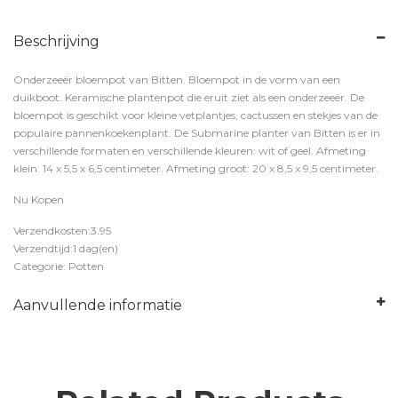
Beschrijving
Onderzeeër bloempot van Bitten. Bloempot in de vorm van een
duikboot. Keramische plantenpot die eruit ziet als een onderzeeër. De
bloempot is geschikt voor kleine vetplantjes, cactussen en stekjes van de
populaire pannenkoekenplant. De Submarine planter van Bitten is er in
verschillende formaten en verschillende kleuren: wit of geel. Afmeting
klein: 14 x 5,5 x 6,5 centimeter. Afmeting groot: 20 x 8,5 x 9,5 centimeter.
Nu Kopen
Verzendkosten:3.95
Verzendtijd:1 dag(en)
Categorie: Potten
Aanvullende informatie