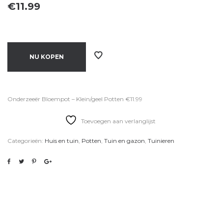
€
11.99
NU KOPEN
Onderzeeër Bloempot – Klein/geel Potten €11.99
Toevoegen aan verlanglijst
Categorieën:
Huis en tuin
,
Potten
,
Tuin en gazon
,
Tuinieren