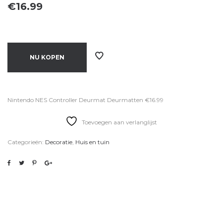
€
16.99
NU KOPEN
Nintendo NES Controller Deurmat Deurmatten €16.99
Toevoegen aan verlanglijst
Categorieën:
Decoratie
,
Huis en tuin