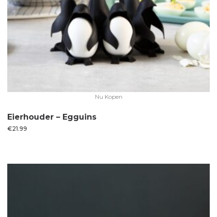
Nu Kopen
Eierhouder – Egguins
€
21.99