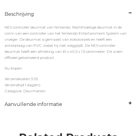
Beschrijving
NES controller deurmat van Nintendo. Rechthoekige deurmat in de
vorm van een controller van het Nintendo Entertainment System van
vroeger. De deurmat is gemaakt van kokosvezels en heeft een
antisliplaag van PVC, zodat hij niet wegglijdt. De NES controller
deurmat heeft een afmeting van 61 x 40,5 x 1,5 centimeter. Dit is een
officieel gelicenseerd product.
Nu Kopen
Verzendkosten:3.95
Verzendtijd:1 dag(en)
Categorie: Deurmatten
Aanvullende informatie