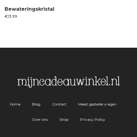
Bewateringskristal
€
13.99
Home
Blog
Contact
Meest gestelde vragen
Over ons
Shop
Privacy Policy