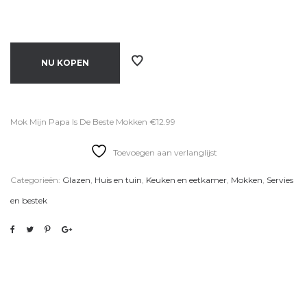
NU KOPEN
Mok Mijn Papa Is De Beste Mokken €12.99
Toevoegen aan verlanglijst
Categorieën:
Glazen
,
Huis en tuin
,
Keuken en eetkamer
,
Mokken
,
Servies
en bestek