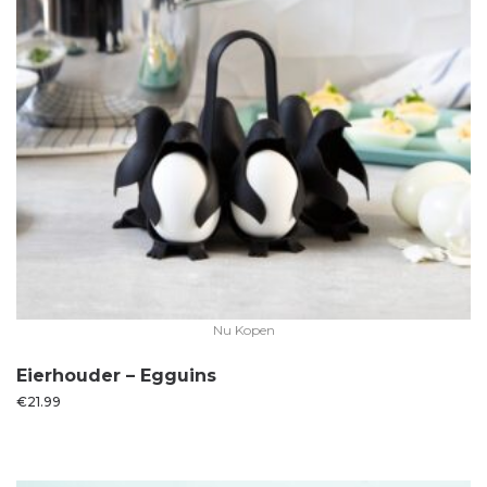
Nu Kopen
Eierhouder – Egguins
€
21.99