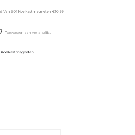
set Van 80) Koelkastmagneten €10.99
Toevoegen aan verlanglijst
,
Koelkastmagneten