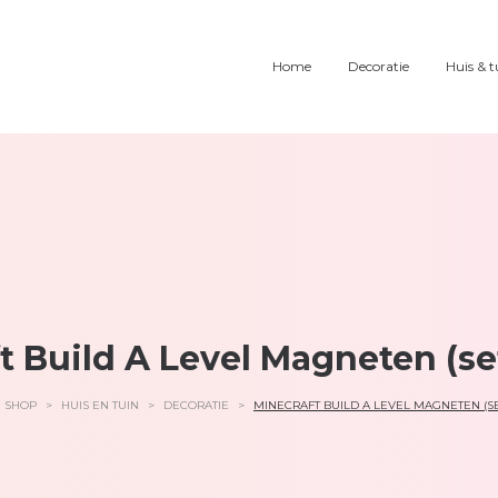
Home
Decoratie
Huis & t
t Build A Level Magneten (se
SHOP
>
HUIS EN TUIN
>
DECORATIE
>
MINECRAFT BUILD A LEVEL MAGNETEN (SE