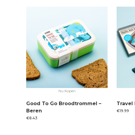
Nu Kopen
Good To Go Broodtrommel –
Travel
Beren
€
19.99
€
8.43