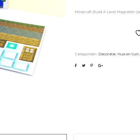
Minecraft Build A Level Magneten (
Categorieën:
Decoratie
,
Huis en tuin