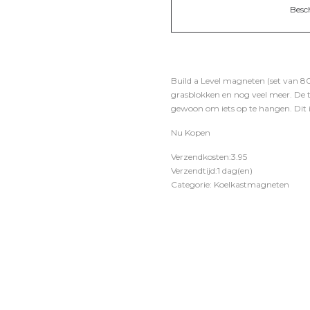
Besc
Build a Level magneten (set van 80
grasblokken en nog veel meer. De 
gewoon om iets op te hangen. Dit is
Nu Kopen
Verzendkosten:3.95
Verzendtijd:1 dag(en)
Categorie: Koelkastmagneten