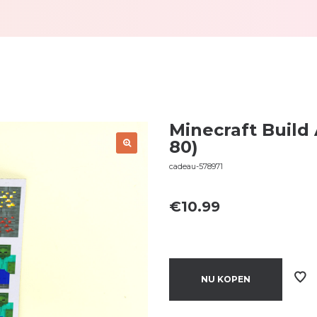
Minecraft Build
80)
cadeau-578971
€
10.99
NU KOPEN