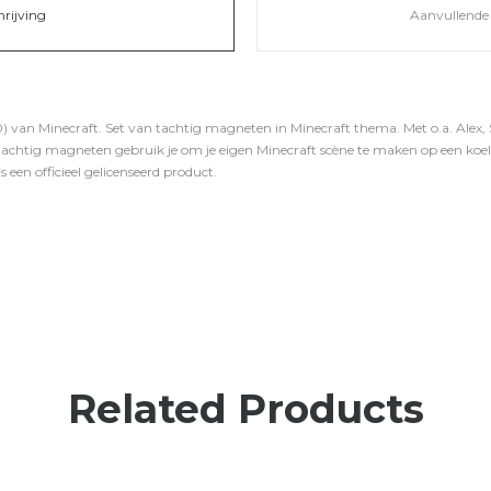
hrijving
Aanvullende 
) van Minecraft. Set van tachtig magneten in Minecraft thema. Met o.a. Alex, S
tachtig magneten gebruik je om je eigen Minecraft scène te maken op een koel
 een officieel gelicenseerd product.
Related Products