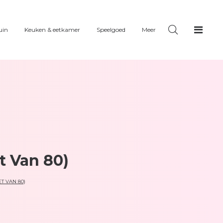
uin
Keuken & eetkamer
Speelgoed
Meer
t Van 80)
T VAN 80)