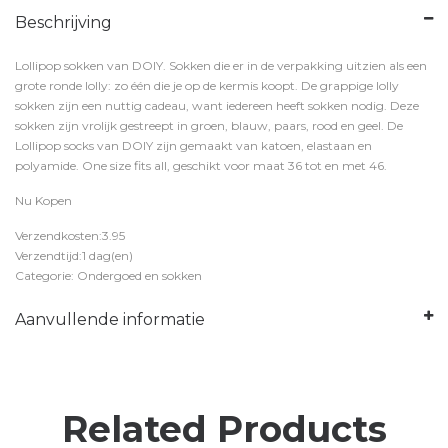
Beschrijving
Lollipop sokken van DOIY. Sokken die er in de verpakking uitzien als een
grote ronde lolly: zo één die je op de kermis koopt. De grappige lolly
sokken zijn een nuttig cadeau, want iedereen heeft sokken nodig. Deze
sokken zijn vrolijk gestreept in groen, blauw, paars, rood en geel. De
Lollipop socks van DOIY zijn gemaakt van katoen, elastaan en
polyamide. One size fits all, geschikt voor maat 36 tot en met 46.
Nu Kopen
Verzendkosten:3.95
Verzendtijd:1 dag(en)
Categorie: Ondergoed en sokken
Aanvullende informatie
Related Products