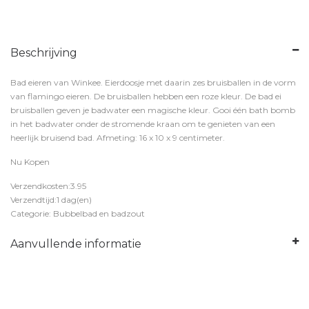
Beschrijving
Bad eieren van Winkee. Eierdoosje met daarin zes bruisballen in de vorm
van flamingo eieren. De bruisballen hebben een roze kleur. De bad ei
bruisballen geven je badwater een magische kleur. Gooi één bath bomb
in het badwater onder de stromende kraan om te genieten van een
heerlijk bruisend bad. Afmeting: 16 x 10 x 9 centimeter.
Nu Kopen
Verzendkosten:3.95
Verzendtijd:1 dag(en)
Categorie: Bubbelbad en badzout
Aanvullende informatie