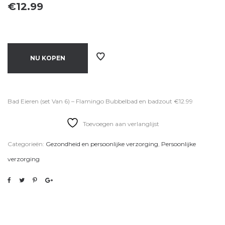
€
12.99
NU KOPEN
Bad Eieren (set Van 6) – Flamingo Bubbelbad en badzout €12.99
Toevoegen aan verlanglijst
Categorieën:
Gezondheid en persoonlijke verzorging
,
Persoonlijke
verzorging