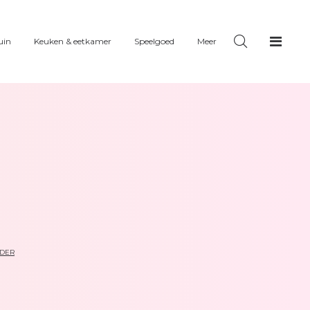
uin
Keuken & eetkamer
Speelgoed
Meer
UDER