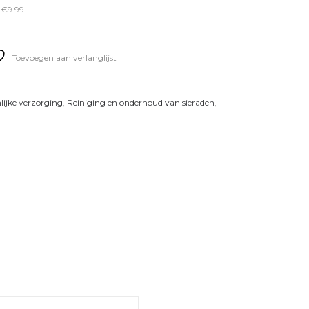
 €9.99
Toevoegen aan verlanglijst
lijke verzorging
,
Reiniging en onderhoud van sieraden
,