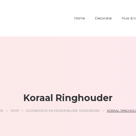
Home
Decoratie
Huis & t
Koraal Ringhouder
ME
>
SHOP
>
GEZONDHEID EN PERSOONLIJKE VERZORGING
>
KORAAL RINGHO