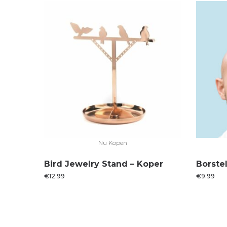
Nu Kopen
Bird Jewelry Stand – Koper
Borste
€
12.99
€
9.99