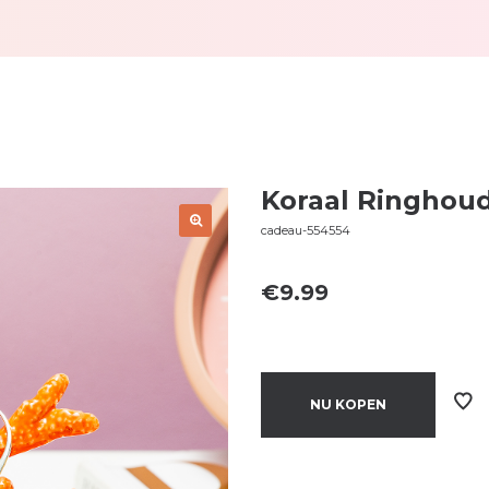
Koraal Ringhou
cadeau-554554
€
9.99
NU KOPEN