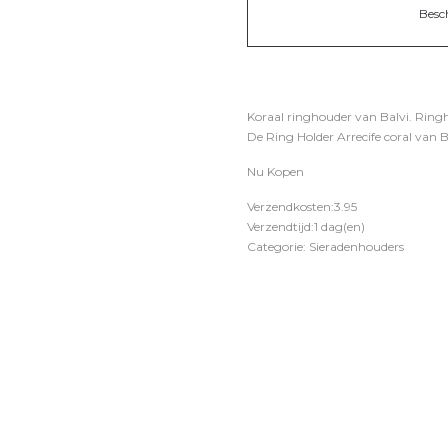
Besc
Koraal ringhouder van Balvi. Ringh
De Ring Holder Arrecife coral van Ba
Nu Kopen
Verzendkosten:3.95
Verzendtijd:1 dag(en)
Categorie: Sieradenhouders