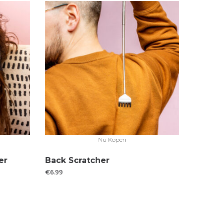
Nu Kopen
er
Back Scratcher
€
6.99