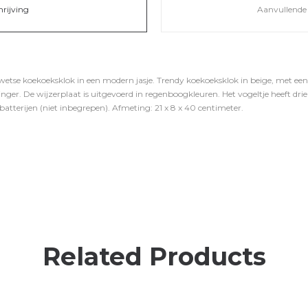
hrijving
Aanvullende 
etse koekoeksklok in een modern jasje. Trendy koekoeksklok in beige, met een 
nger. De wijzerplaat is uitgevoerd in regenboogkleuren. Het vogeltje heeft drie 
-batterijen (niet inbegrepen). Afmeting: 21 x 8 x 40 centimeter.
Related Products