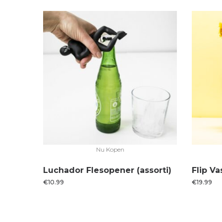
Nu Kopen
Luchador Flesopener (assorti)
Flip V
€
10.99
€
19.99