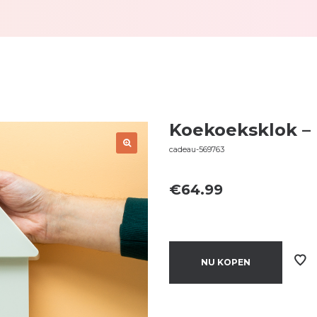
Koekoeksklok –
cadeau-569763
€
64.99
NU KOPEN