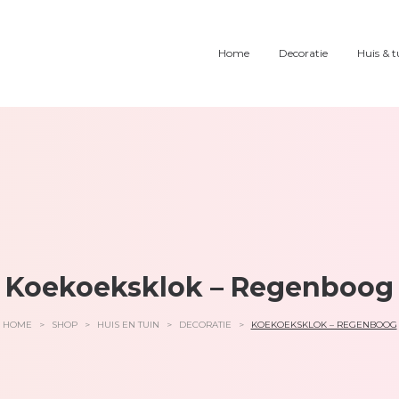
Home
Decoratie
Huis & t
Koekoeksklok – Regenboog
HOME
>
SHOP
>
HUIS EN TUIN
>
DECORATIE
>
KOEKOEKSKLOK – REGENBOOG