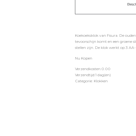
Besc
Koekoeksklok van Fisura. De ouderw
tevoorschijn komt en een groene sli
stellen zijn. De klok werkt op 3 AA
Nu Kopen
Verzendkosten:0.00
Verzendtijd:1 dag(en)
Categorie: Klokken