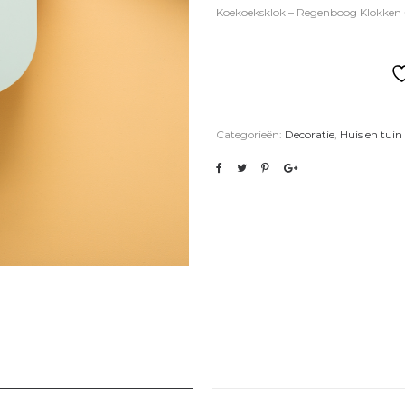
Koekoeksklok – Regenboog Klokken
Categorieën:
Decoratie
,
Huis en tuin