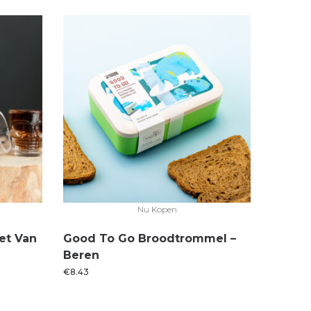
Nu Kopen
et Van
Good To Go Broodtrommel –
Beren
€
8.43