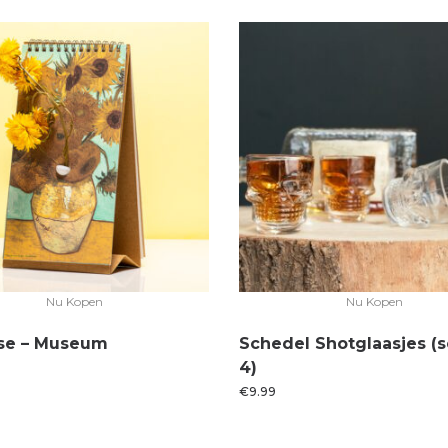
Nu Kopen
Nu Kopen
ase – Museum
Schedel Shotglaasjes (s
4)
€
9.99