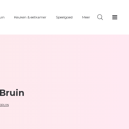
uin
Keuken & eetkamer
Speelgoed
Meer
 Bruin
BRUIN