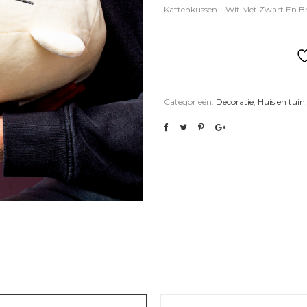
Kattenkussen – Wit Met Zwart En Br
Categorieën:
Decoratie
,
Huis en tuin