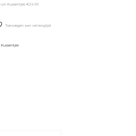
uin Kussentjes €24.99
Toevoegen aan verlanglijst
,
Kussentjes