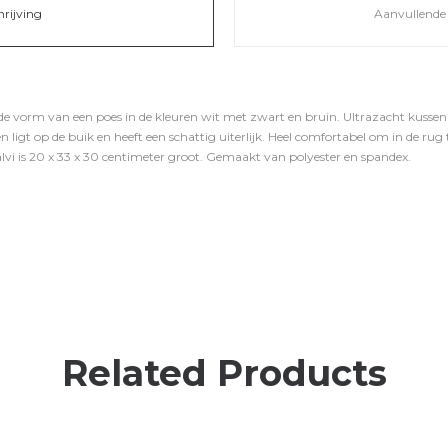
hrijving
Aanvullende 
de vorm van een poes in de kleuren wit met zwart en bruin. Ultrazacht kussen
n ligt op de buik en heeft een schattig uiterlijk. Heel comfortabel om in de r
alvi is 20 x 33 x 30 centimeter groot. Gemaakt van polyester en spandex.
Related Products