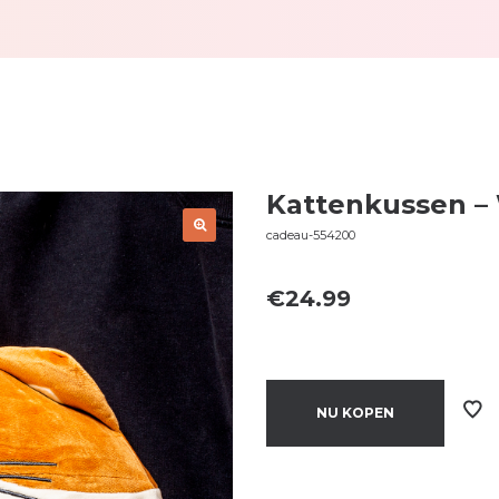
Kattenkussen – 
cadeau-554200
€
24.99
NU KOPEN