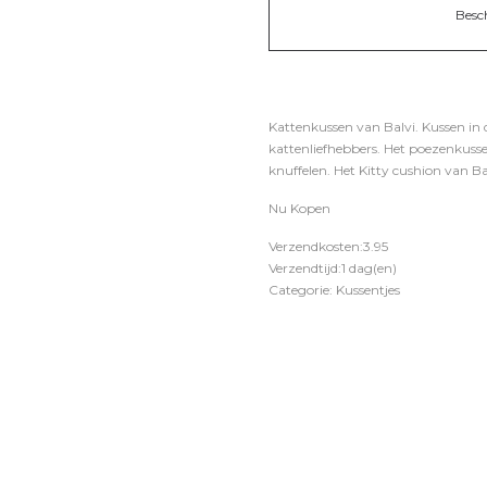
Besc
Kattenkussen van Balvi. Kussen in 
kattenliefhebbers. Het poezenkusse
knuffelen. Het Kitty cushion van B
Nu Kopen
Verzendkosten:3.95
Verzendtijd:1 dag(en)
Categorie: Kussentjes