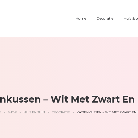
Home
Decoratie
Huis & t
nkussen – Wit Met Zwart En
E
>
SHOP
>
HUIS EN TUIN
>
DECORATIE
>
KATTENKUSSEN – WIT MET ZWART EN 