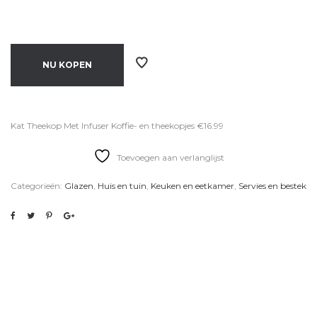
NU KOPEN
Kat Theekop Met Infuser Koffie- en theekopjes €16.99
Toevoegen aan verlanglijst
Categorieën:
Glazen
,
Huis en tuin
,
Keuken en eetkamer
,
Servies en bestek