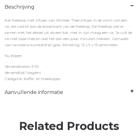
Beschrijving
Kat theekop met infuser van Winkee. Thee infuser in de vorm van een
vis, die vastzit aan de bovenkant van de theekop. De theekop ziet er
samen met het deksel uit als een kat, met in zijn maag een vis. Je vult de
vis met losse thee en laat het dan een paar minuten trekken. Gemaakt
van tarwestro kunststof en glas. Afmeting: 12 x 9 x 13 centimeter.
Nu Kopen
Verzendkosten:3.95
Verzendtijd:1 dag(en)
Categorie: Koffie- en theekopjes
Aanvullende informatie
Related Products