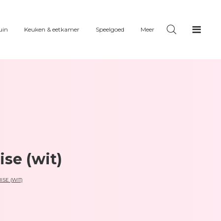
uin
Keuken & eetkamer
Speelgoed
Meer
se (wit)
SE (WIT)