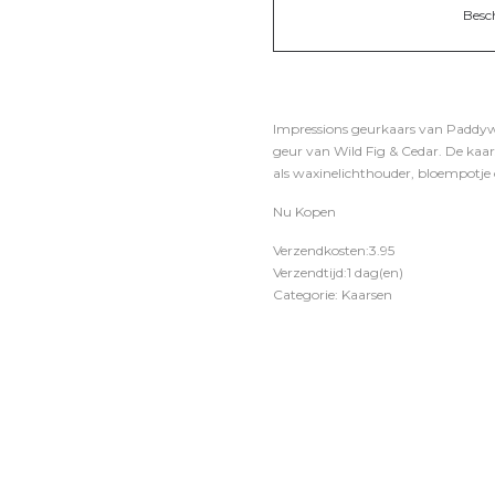
Besc
Impressions geurkaars van Paddyw
geur van Wild Fig & Cedar. De kaar
als waxinelichthouder, bloempotje 
Nu Kopen
Verzendkosten:3.95
Verzendtijd:1 dag(en)
Categorie: Kaarsen