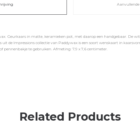
hrijving
Aanvullende 
ax. Geurkaars in matte, keramieken pot, met daarop een handgebaar. De witt
s uit de Impressions collectie van Paddywax is een soort wenskaart in kaarsv
of pennenbakje te gebruiken. Afmeting: 7,9 x 7,6 centimeter.
Related Products