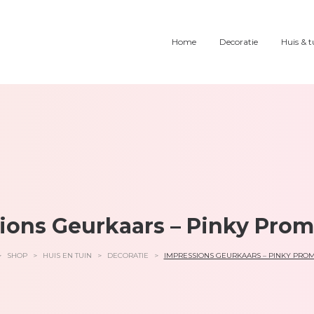
Home
Decoratie
Huis & t
ions Geurkaars – Pinky Promi
>
SHOP
>
HUIS EN TUIN
>
DECORATIE
>
IMPRESSIONS GEURKAARS – PINKY PROMI