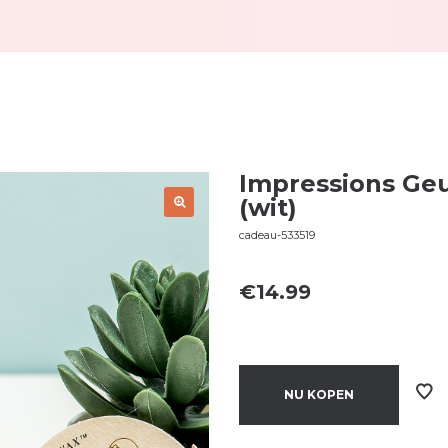
Impressions Geu
(wit)
cadeau-533519
€
14.99
NU KOPEN