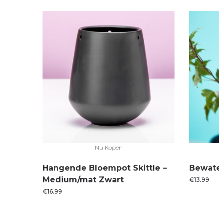
Nu Kopen
Hangende Bloempot Skittle –
Bewate
Medium/mat Zwart
€
13.99
€
16.99