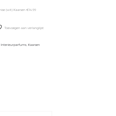
ise (wit) Kaarsen €14.99
Toevoegen aan verlanglijst
,
Interieurparfums
,
Kaarsen