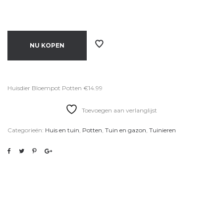
NU KOPEN
Huisdier Bloempot Potten €14.99
Toevoegen aan verlanglijst
Categorieën:
Huis en tuin
,
Potten
,
Tuin en gazon
,
Tuinieren