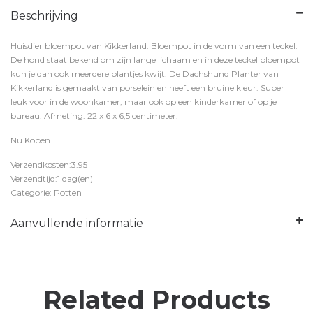
Beschrijving
Huisdier bloempot van Kikkerland. Bloempot in de vorm van een teckel.
De hond staat bekend om zijn lange lichaam en in deze teckel bloempot
kun je dan ook meerdere plantjes kwijt. De Dachshund Planter van
Kikkerland is gemaakt van porselein en heeft een bruine kleur. Super
leuk voor in de woonkamer, maar ook op een kinderkamer of op je
bureau. Afmeting: 22 x 6 x 6,5 centimeter.
Nu Kopen
Verzendkosten:3.95
Verzendtijd:1 dag(en)
Categorie: Potten
Aanvullende informatie
Related Products