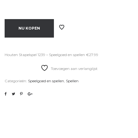
NU KOPEN
Houten Stapelspel 1239 – Speelgoed en spellen €27.99
Toevoegen aan verlanglijst
Categorieën:
Speelgoed en spellen
,
Spellen