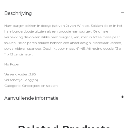
Beschrijving
Hamburger sokken in doosje (set van 2) van Winkee. Sokken die er in het
hamburgerdoosje uitzien als een broodje hamburger. Originele
verpakking die op een dikke hamburger lijken, met in totaal twee paar
sokken. Beide paren sokken hebben een ander design. Materiaal: katoen,
polyamide en spandex. Geschikt voor maat 41-45. Afmeting doosje: 13 x
11 x 13 centimeter.
Nu Kopen
Verzendkosten:3.95
Verzendtijd:1 dag(en)
Categorie: Ondergoed en sokken
Aanvullende informatie