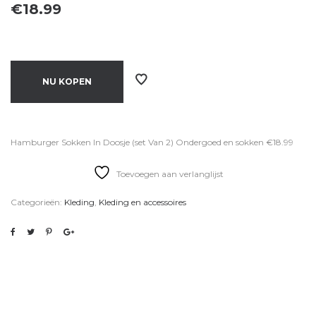
€
18.99
NU KOPEN
Hamburger Sokken In Doosje (set Van 2) Ondergoed en sokken €18.99
Toevoegen aan verlanglijst
Categorieën:
Kleding
,
Kleding en accessoires