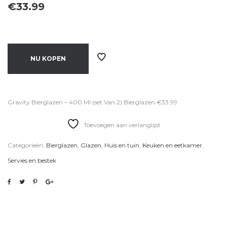
€
33.99
NU KOPEN
Gravity Bierglazen – 400 Ml (set Van 2) Bierglazen €33.99
Toevoegen aan verlanglijst
Categorieën:
Bierglazen
,
Glazen
,
Huis en tuin
,
Keuken en eetkamer
,
Servies en bestek