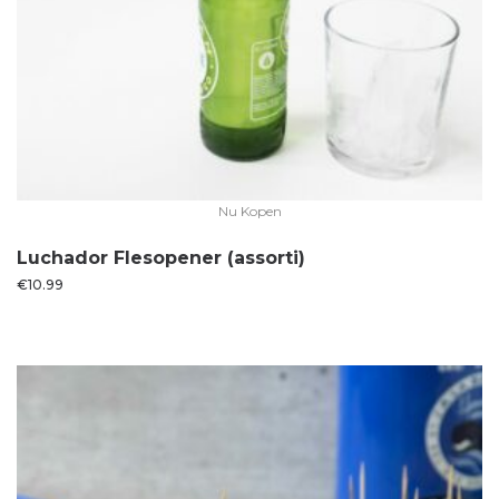
Nu Kopen
Luchador Flesopener (assorti)
€
10.99