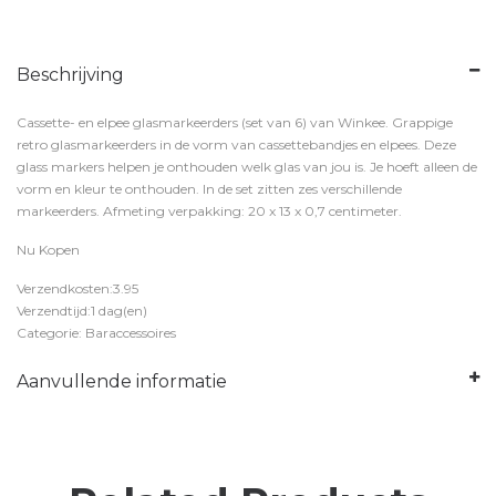
Beschrijving
Cassette- en elpee glasmarkeerders (set van 6) van Winkee. Grappige
retro glasmarkeerders in de vorm van cassettebandjes en elpees. Deze
glass markers helpen je onthouden welk glas van jou is. Je hoeft alleen de
vorm en kleur te onthouden. In de set zitten zes verschillende
markeerders. Afmeting verpakking: 20 x 13 x 0,7 centimeter.
Nu Kopen
Verzendkosten:3.95
Verzendtijd:1 dag(en)
Categorie: Baraccessoires
Aanvullende informatie