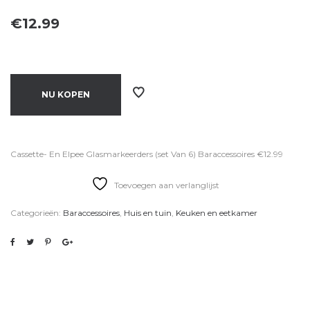
€
12.99
NU KOPEN
Cassette- En Elpee Glasmarkeerders (set Van 6) Baraccessoires €12.99
Toevoegen aan verlanglijst
Categorieën:
Baraccessoires
,
Huis en tuin
,
Keuken en eetkamer