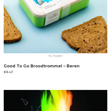
Nu Kopen
Good To Go Broodtrommel – Beren
€
8.43