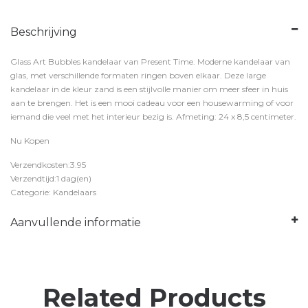
Beschrijving
Glass Art Bubbles kandelaar van Present Time. Moderne kandelaar van
glas, met verschillende formaten ringen boven elkaar. Deze large
kandelaar in de kleur zand is een stijlvolle manier om meer sfeer in huis
aan te brengen. Het is een mooi cadeau voor een housewarming of voor
iemand die veel met het interieur bezig is. Afmeting: 24 x 8,5 centimeter.
Nu Kopen
Verzendkosten:3.95
Verzendtijd:1 dag(en)
Categorie: Kandelaars
Aanvullende informatie
Related Products