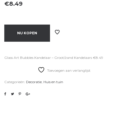
€
8.49
NU KOPEN
Glass Art Bubbles Kandelaar – Groot/zand Kandelaars €8.49
Toevoegen aan verlanglijst
Categorieën:
Decoratie
,
Huis en tuin