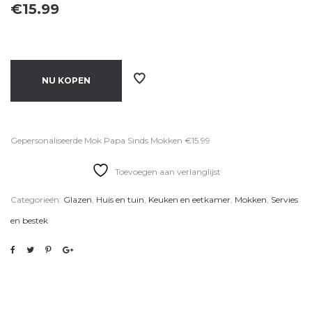
€
15.99
NU KOPEN
Gepersonaliseerde Mok Papa Sinds Mokken €15.99
Toevoegen aan verlanglijst
Categorieën:
Glazen
,
Huis en tuin
,
Keuken en eetkamer
,
Mokken
,
Servies
en bestek