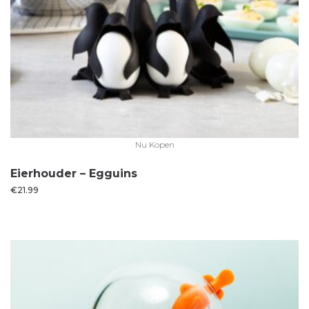
Nu Kopen
Eierhouder – Egguins
€
21.99