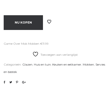
NU KOPEN
Game Over Mok Mokken €11.99
Toevoegen aan verlanglijst
Categorieën:
Glazen
,
Huis en tuin
,
Keuken en eetkamer
,
Mokken
,
Servies
en bestek