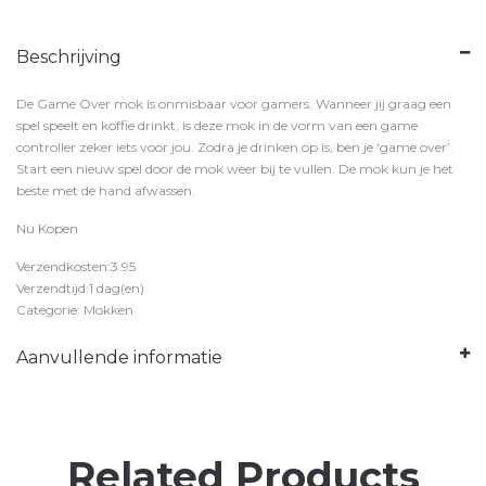
Beschrijving
De Game Over mok is onmisbaar voor gamers. Wanneer jij graag een
spel speelt en koffie drinkt, is deze mok in de vorm van een game
controller zeker iets voor jou. Zodra je drinken op is, ben je ‘game over’.
Start een nieuw spel door de mok weer bij te vullen. De mok kun je het
beste met de hand afwassen.
Nu Kopen
Verzendkosten:3.95
Verzendtijd:1 dag(en)
Categorie: Mokken
Aanvullende informatie
Related Products