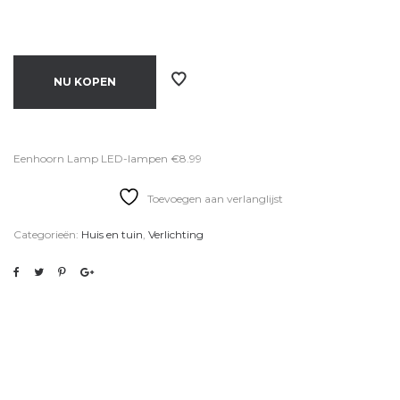
NU KOPEN
Eenhoorn Lamp LED-lampen €8.99
Toevoegen aan verlanglijst
Categorieën:
Huis en tuin
,
Verlichting