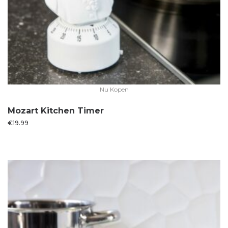
Nu Kopen
Mozart Kitchen Timer
€
19.99