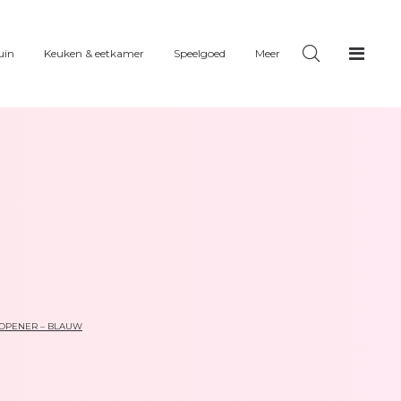
uin
Keuken & eetkamer
Speelgoed
Meer
SOPENER – BLAUW