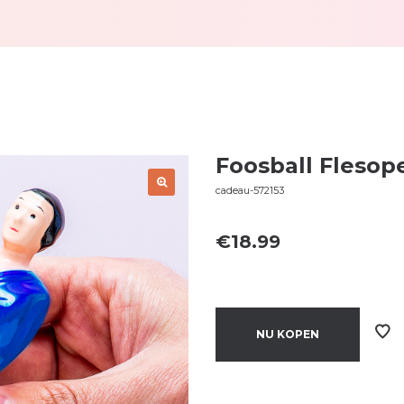
Foosball Flesop
cadeau-572153
€
18.99
NU KOPEN