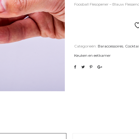
Foosball Flesopener – Blauw Flessen
Categorieën:
Baraccessoires
,
Cocktai
Keuken en eetkamer