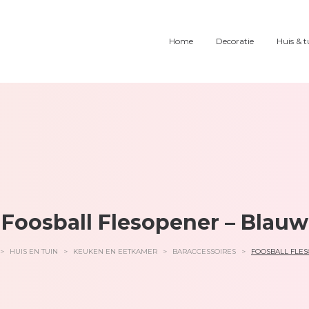
Home
Decoratie
Huis & t
Foosball Flesopener – Blauw
>
HUIS EN TUIN
>
KEUKEN EN EETKAMER
>
BARACCESSOIRES
>
FOOSBALL FLE