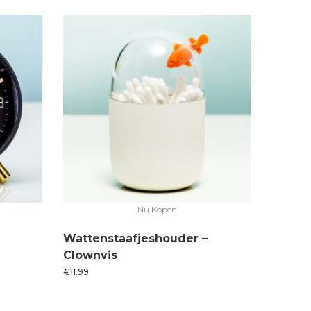
Nu Kopen
Wattenstaafjeshouder –
Clownvis
€
11.99