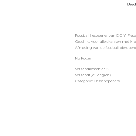
Besc
Foosball flesopener van DOIY. Fle
Geschikt voor alle dranken met kroo
Afmeting van de foosball bieropener
Nu Kopen
Verzendkosten:3.95
Verzendtijd:1 dag(en)
Categorie: Flessenopeners