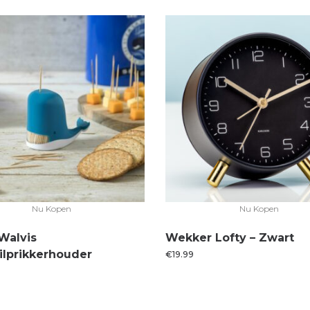
Nu Kopen
Nu Kopen
Walvis
Wekker Lofty – Zwart
ilprikkerhouder
€
19.99