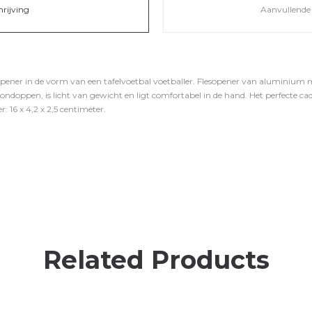
hrijving
Aanvullende 
sopener in de vorm van een tafelvoetbal voetballer. Flesopener van aluminium
ndoppen, is licht van gewicht en ligt comfortabel in de hand. Het perfecte cad
: 16 x 4,2 x 2,5 centimeter.
Related Products