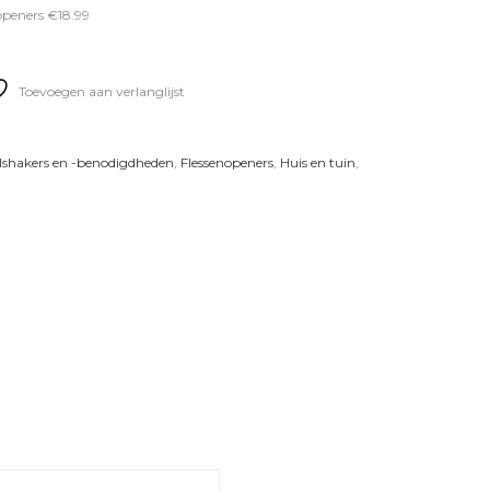
openers €18.99
Toevoegen aan verlanglijst
lshakers en -benodigdheden
,
Flessenopeners
,
Huis en tuin
,