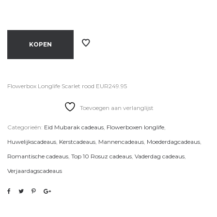
KOPEN
Flowerbox Longlife Scarlet rood EUR249.95
Toevoegen aan verlanglijst
Categorieën:
Eid Mubarak cadeaus
,
Flowerboxen longlife
,
Huwelijkscadeaus
,
Kerstcadeaus
,
Mannencadeaus
,
Moederdagcadeaus
,
Romantische cadeaus
,
Top 10 Rosuz cadeaus
,
Vaderdag cadeaus
,
Verjaardagscadeaus