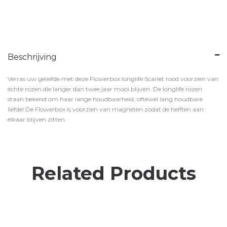
Beschrijving
Verras uw geliefde met deze Flowerbox longlife Scarlet rood voorzien van
échte rozen die langer dan twee jaar mooi blijven. De longlife rozen
staan bekend om haar lange houdbaarheid, oftewel lang houdbare
liefde! De Flowerbox is voorzien van magneten zodat de helften aan
elkaar blijven zitten.
Related Products