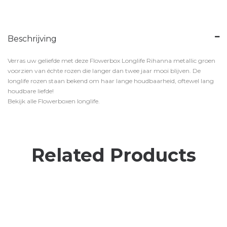
Beschrijving
Verras uw geliefde met deze Flowerbox Longlife Rihanna metallic groen
voorzien van échte rozen die langer dan twee jaar mooi blijven. De
longlife rozen staan bekend om haar lange houdbaarheid, oftewel lang
houdbare liefde!
Bekijk alle Flowerboxen longlife.
Related Products