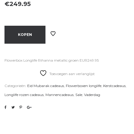
€
249.95
KOPEN
Flowerbox Longlife Rihanna metallic groen EUR249.95
Toevoegen aan verlanglijst
Categorieën:
Eid Mubarak cadeaus
,
Flowerboxen longlife
,
Kerstcadeaus
,
Longlife rozen cadeaus
,
Mannencadeaus
,
Sale
,
Vaderdag