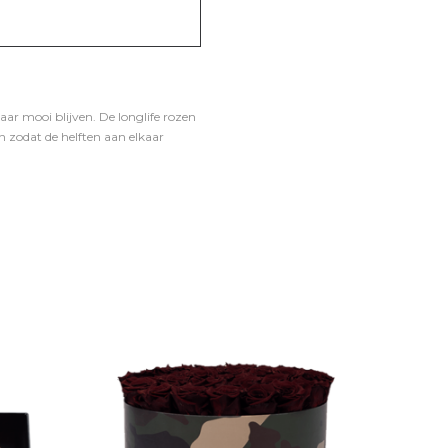
ar mooi blijven. De longlife rozen
 zodat de helften aan elkaar