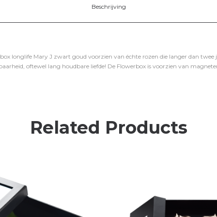
Beschrijving
box longlife Mary J zwart goud voorzien van échte rozen die langer dan twee ja
arheid, oftewel lang houdbare liefde! De Flowerbox is voorzien van magneten
Related Products