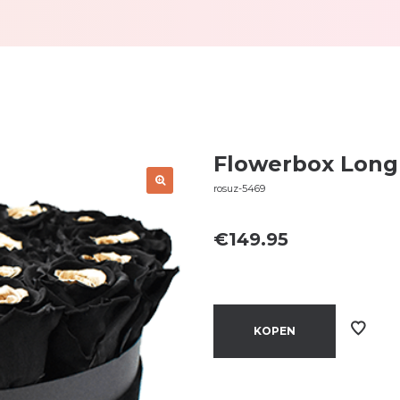
Flowerbox Longl
rosuz-5469
€
149.95
KOPEN