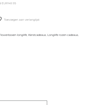
d EUR149.95
Toevoegen aan verlanglijst
Flowerboxen longlife
,
Kerstcadeaus
,
Longlife rozen cadeaus
,