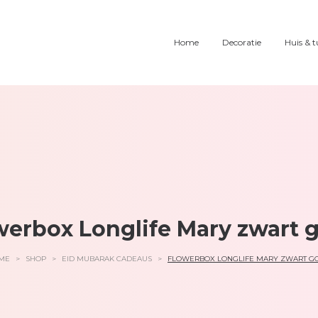
Home
Decoratie
Huis & t
werbox Longlife Mary zwart 
ME
>
SHOP
>
EID MUBARAK CADEAUS
>
FLOWERBOX LONGLIFE MARY ZWART G