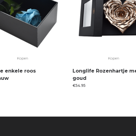
Kopen
Kopen
fe enkele roos
Longlife Rozenhartje me
lauw
goud
€
54.95