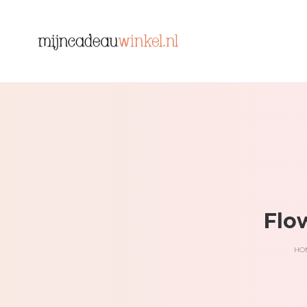
Flo
HO