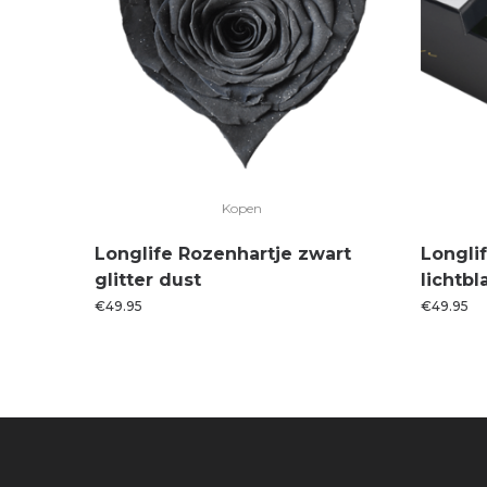
Kopen
Longlife Rozenhartje zwart
Longli
glitter dust
lichtb
€
49.95
€
49.95