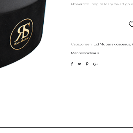
Flowerbox Longlife Mary zwart gou
Categorieën:
Eid Mubarak cadeaus
,
Mannencadeaus