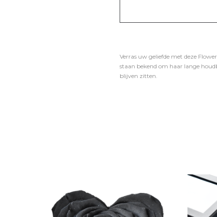
Verras uw geliefde met deze Flower
staan bekend om haar lange houdba
blijven zitten.