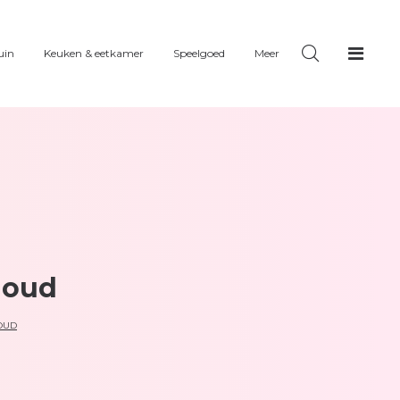
uin
Keuken & eetkamer
Speelgoed
Meer
goud
OUD