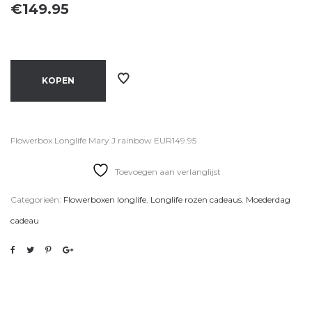
€
149.95
KOPEN
Flowerbox Longlife Mary J rainbow EUR149.95
Toevoegen aan verlanglijst
Categorieën:
Flowerboxen longlife
,
Longlife rozen cadeaus
,
Moederdag
cadeau