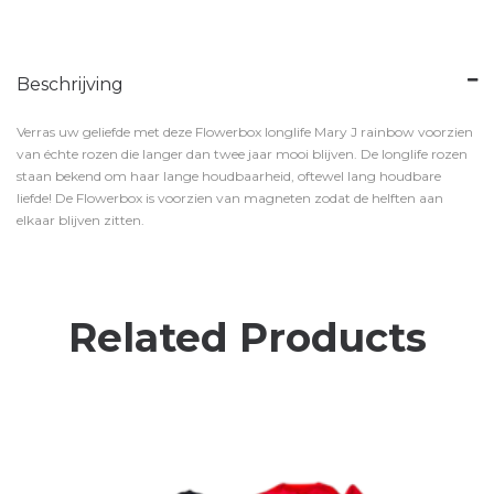
Beschrijving
Verras uw geliefde met deze Flowerbox longlife Mary J rainbow voorzien
van échte rozen die langer dan twee jaar mooi blijven. De longlife rozen
staan bekend om haar lange houdbaarheid, oftewel lang houdbare
liefde! De Flowerbox is voorzien van magneten zodat de helften aan
elkaar blijven zitten.
Related Products