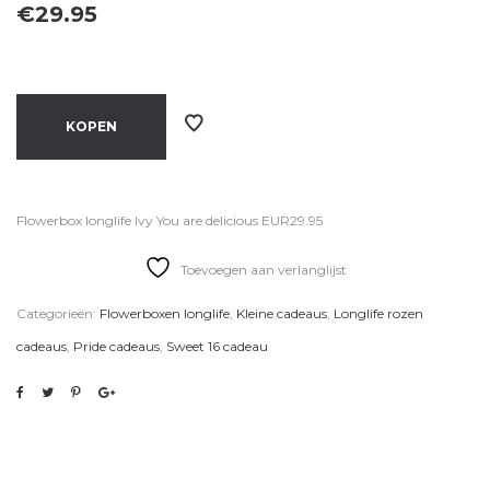
€
29.95
KOPEN
Flowerbox longlife Ivy You are delicious EUR29.95
Toevoegen aan verlanglijst
Categorieën:
Flowerboxen longlife
,
Kleine cadeaus
,
Longlife rozen
cadeaus
,
Pride cadeaus
,
Sweet 16 cadeau