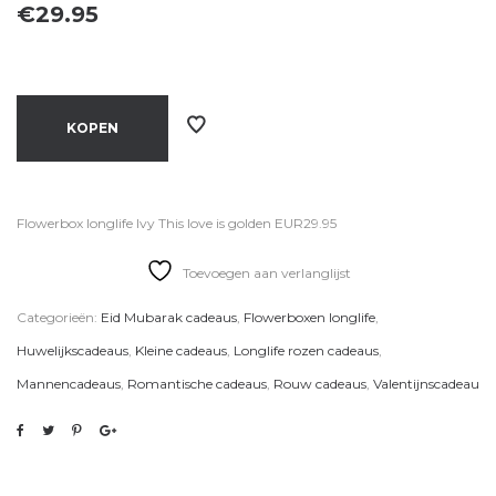
€
29.95
KOPEN
Flowerbox longlife Ivy This love is golden EUR29.95
Toevoegen aan verlanglijst
Categorieën:
Eid Mubarak cadeaus
,
Flowerboxen longlife
,
Huwelijkscadeaus
,
Kleine cadeaus
,
Longlife rozen cadeaus
,
Mannencadeaus
,
Romantische cadeaus
,
Rouw cadeaus
,
Valentijnscadeau