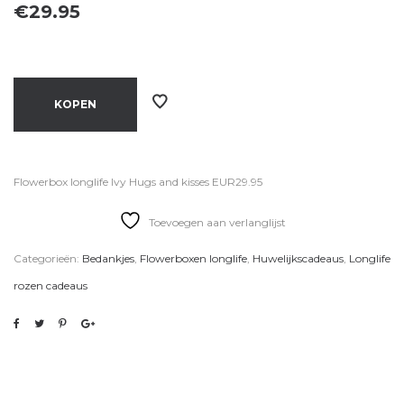
€
29.95
KOPEN
Flowerbox longlife Ivy Hugs and kisses EUR29.95
Toevoegen aan verlanglijst
Categorieën:
Bedankjes
,
Flowerboxen longlife
,
Huwelijkscadeaus
,
Longlife
rozen cadeaus