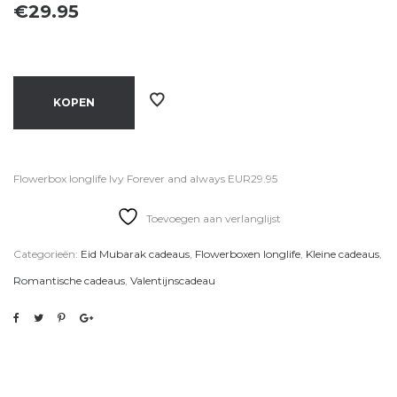
€
29.95
KOPEN
Flowerbox longlife Ivy Forever and always EUR29.95
Toevoegen aan verlanglijst
Categorieën:
Eid Mubarak cadeaus
,
Flowerboxen longlife
,
Kleine cadeaus
,
Romantische cadeaus
,
Valentijnscadeau