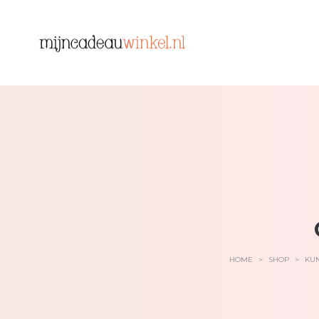
HOME
>
SHOP
>
KUN