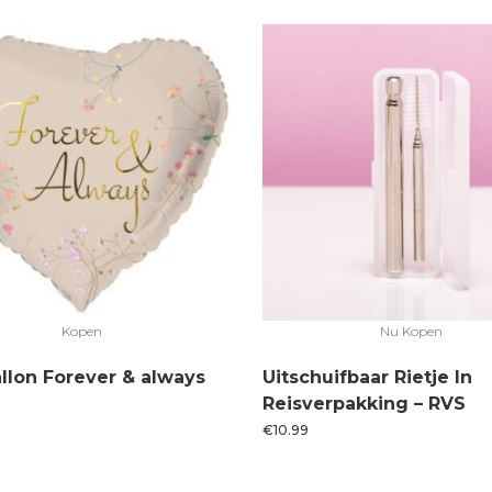
Kopen
Nu Kopen
allon Forever & always
Uitschuifbaar Rietje In
Reisverpakking – RVS
€
10.99