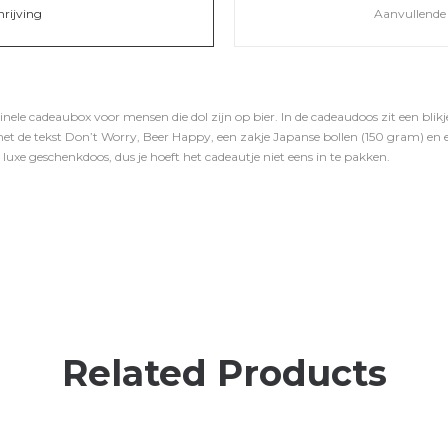
hrijving
Aanvullende 
ele cadeaubox voor mensen die dol zijn op bier. In de cadeaudoos zit een blikj
t de tekst Don’t Worry, Beer Happy, een zakje Japanse bollen (150 gram) en e
 luxe geschenkdoos, dus je hoeft het cadeautje niet eens in te pakken.
Related Products