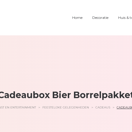
Home
Decoratie
Huis & t
Cadeaubox Bier Borrelpakke
ST EN ENTERTAINMENT
>
FEESTELIJKE GELEGENHEDEN
>
CADEAUS
>
CADEAUB