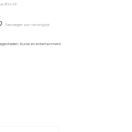
us €24.99
Toevoegen aan verlanglijst
elegenheden
,
Kunst en entertainment