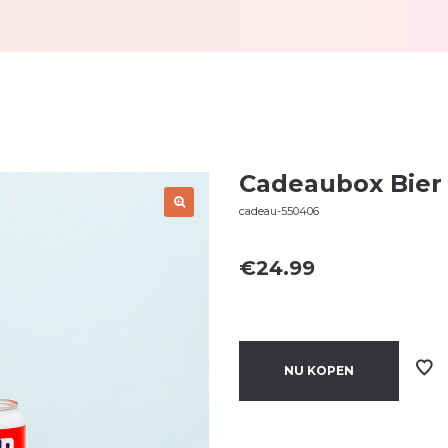
Cadeaubox Bier
cadeau-550406
€
24.99
NU KOPEN