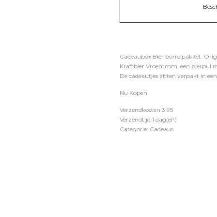
Besc
Cadeaubox Bier borrelpakket. Origin
Kraftbier Vroemmm, een bierpul me
De cadeautjes zitten verpakt in een
Nu Kopen
Verzendkosten:3.95
Verzendtijd:1 dag(en)
Categorie: Cadeaus