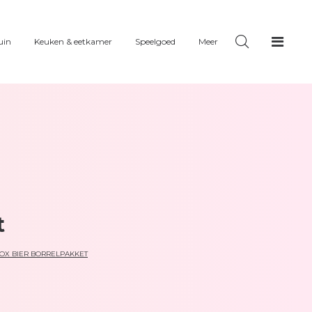
uin
Keuken & eetkamer
Speelgoed
Meer
t
OX BIER BORRELPAKKET