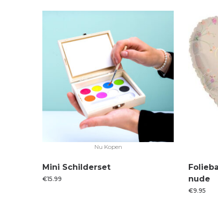
Nu Kopen
Mini Schilderset
Folieb
nude
€
15.99
€
9.95