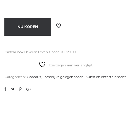
NU KOPEN
Cadeaubox Bewust Leven Cadeaus €29.99
Toevoegen aan verlanglijst
Categorieën:
Cadeaus
,
Feestelijke gelegenheden
,
Kunst en entertainment