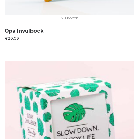
Nu Kopen
Opa Invulboek
€
20.99