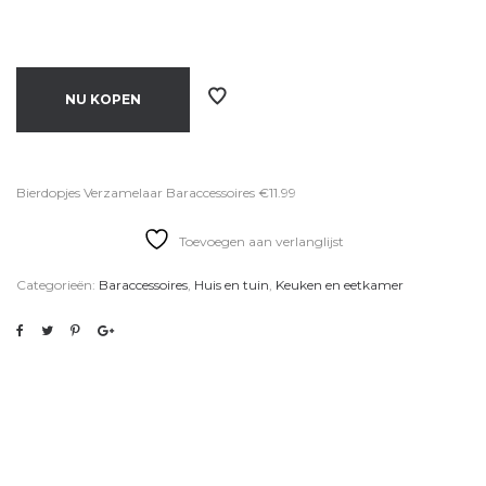
NU KOPEN
Bierdopjes Verzamelaar Baraccessoires €11.99
Toevoegen aan verlanglijst
Categorieën:
Baraccessoires
,
Huis en tuin
,
Keuken en eetkamer