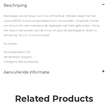
Beschrijving
Bierdopjes verzamelaar van Out of the Blue. Metalen rekje met het
woord BEER waarin je bierdopjes kunt verzamelen. Originele manier
om te kunnen zien hoeveel je de afgelopen tijd hebt gedronken. Hang
het rekje in de keuken aan de muur en gooi de bierdopjes er direct in.
Afmeting: 25 x 5 x 12,5 centimeter.
Nu Kopen
Verzendkosten:3.95
Verzendtijd:1 dag(en)
Categorie: Baraccessoires
Aanvullende informatie
Related Products