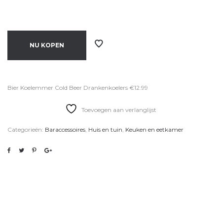
NU KOPEN
Bier Koelemmer Cold Beer Drankenkoelers €12.99
Toevoegen aan verlanglijst
Categorieën:
Baraccessoires
,
Huis en tuin
,
Keuken en eetkamer