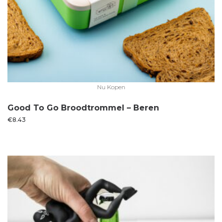
Nu Kopen
Good To Go Broodtrommel – Beren
€
8.43