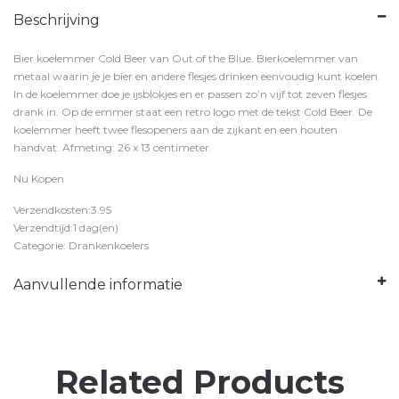
Beschrijving
Bier koelemmer Cold Beer van Out of the Blue. Bierkoelemmer van
metaal waarin je je bier en andere flesjes drinken eenvoudig kunt koelen.
In de koelemmer doe je ijsblokjes en er passen zo’n vijf tot zeven flesjes
drank in. Op de emmer staat een retro logo met de tekst Cold Beer. De
koelemmer heeft twee flesopeners aan de zijkant en een houten
handvat. Afmeting: 26 x 13 centimeter.
Nu Kopen
Verzendkosten:3.95
Verzendtijd:1 dag(en)
Categorie: Drankenkoelers
Aanvullende informatie
Related Products