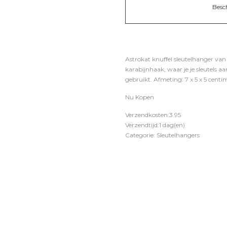
Besc
Astrokat knuffel sleutelhanger van
karabijnhaak, waar je je sleutels 
gebruikt. Afmeting: 7 x 5 x 5 centi
Nu Kopen
Verzendkosten:3.95
Verzendtijd:1 dag(en)
Categorie: Sleutelhangers