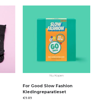
Nu Kopen
For Good Slow Fashion
Kledingreparatieset
€
9.89