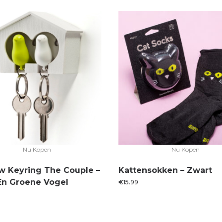
Nu Kopen
Nu Kopen
w Keyring The Couple –
Kattensokken – Zwart
En Groene Vogel
€
15.99