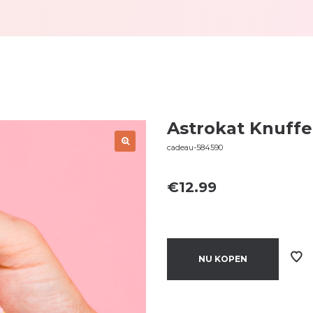
Astrokat Knuffe
cadeau-584590
€
12.99
NU KOPEN