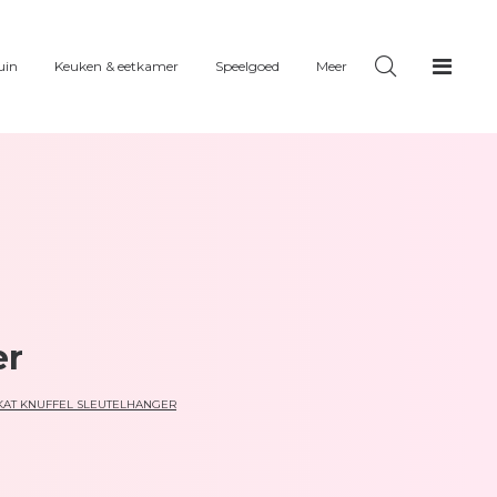
uin
Keuken & eetkamer
Speelgoed
Meer
er
KAT KNUFFEL SLEUTELHANGER