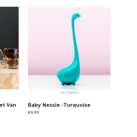
Nu Kopen
et Van
Baby Nessie -Turquoise
€
6.99