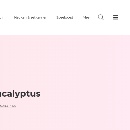
uin
Keuken & eetkamer
Speelgoed
Meer
ucalyptus
UCALYPTUS