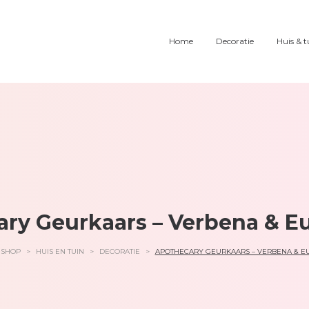
Home
Decoratie
Huis & t
ry Geurkaars – Verbena & E
SHOP
>
HUIS EN TUIN
>
DECORATIE
>
APOTHECARY GEURKAARS – VERBENA & E