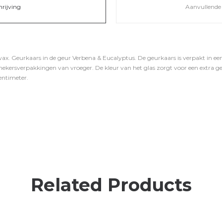
hrijving
Aanvullende 
x. Geurkaars in de geur Verbena & Eucalyptus. De geurkaars is verpakt in e
thekersverpakkingen van vroeger. De kleur van het glas zorgt voor een extra gez
centimeter.
Related Products