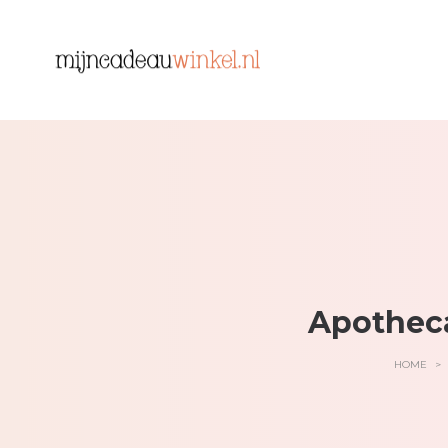
Apotheca
HOME
>