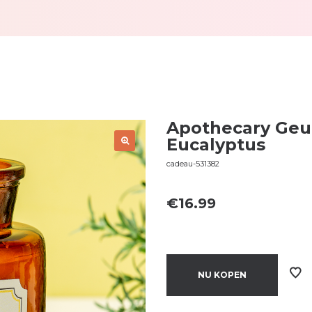
Apothecary Geu
Eucalyptus
cadeau-531382
€
16.99
NU KOPEN