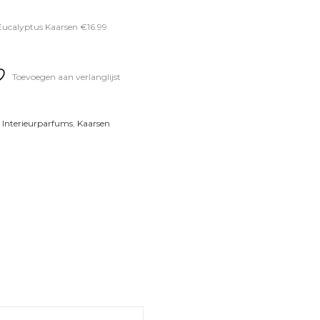
Eucalyptus Kaarsen €16.99
Toevoegen aan verlanglijst
,
Interieurparfums
,
Kaarsen