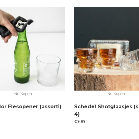
Nu Kopen
Nu Kopen
or Flesopener (assorti)
Schedel Shotglaasjes (s
4)
€
9.99