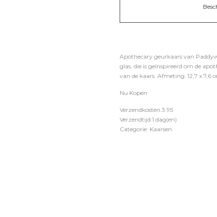
Besc
Apothecary geurkaars van Paddywa
glas, die is geïnspireerd om de apo
van de kaars. Afmeting: 12,7 x 7,6 
Nu Kopen
Verzendkosten:3.95
Verzendtijd:1 dag(en)
Categorie: Kaarsen