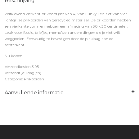
Beschrijving
Zelfklevend vierkant prikbord (set van 4) van Funky Felt. Set van vier
lichtgrijze prikborden van gerecycled materiaal. De prikborden hebben
een vierkante vorm en hebben een afmeting van 30 x 30 centimeter.
Leuk voor foto’s, briefjes, memo’s en andere dingen die je niet wilt
weggooien. Eenvoudig te bevestigen door de plaklaag aan de
achterkant.
Nu Kopen
Verzendkosten:3.95
Verzendtijd:1 dag(en)
Categorie: Prikborden
Aanvullende informatie