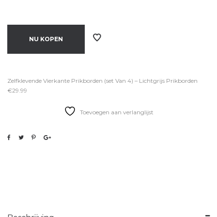
NU KOPEN
Zelfklevende Vierkante Prikborden (set Van 4) – Lichtgrijs Prikborden
€29.99
Toevoegen aan verlanglijst