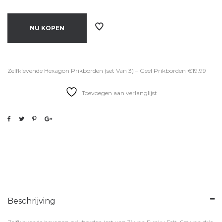
NU KOPEN
Zelfklevende Hexagon Prikborden (set Van 3) – Geel Prikborden €19.99
Toevoegen aan verlanglijst
Beschrijving