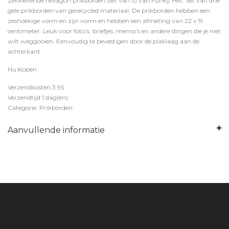
Zelfklevende hexagon prikborden (set van 3) van Funky Felt. Set van drie
gele prikborden van gerecycled materiaal. De prikborden hebben een
zeshoekige vorm en zijn vorm en hebben een afmeting van 22 x 19
centimeter. Leuk voor foto’s, briefjes, memo’s en andere dingen die je niet
wilt weggooien. Eenvoudig te bevestigen door de plaklaag aan de
achterkant.
Nu Kopen
Verzendkosten:3.95
Verzendtijd:1 dag(en)
Categorie: Prikborden
Aanvullende informatie