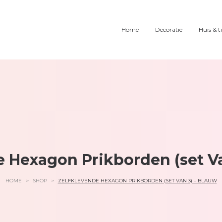
Home
Decoratie
Huis & t
e Hexagon Prikborden (set Va
HOME
>
SHOP
>
ZELFKLEVENDE HEXAGON PRIKBORDEN (SET VAN 3) – BLAUW