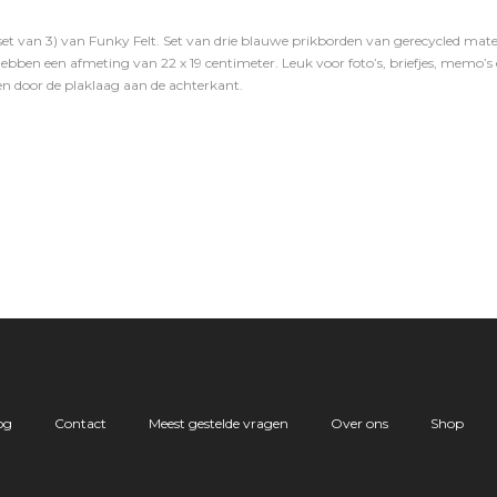
set van 3) van Funky Felt. Set van drie blauwe prikborden van gerecycled mat
bben een afmeting van 22 x 19 centimeter. Leuk voor foto’s, briefjes, memo’s e
n door de plaklaag aan de achterkant.
og
Contact
Meest gestelde vragen
Over ons
Shop