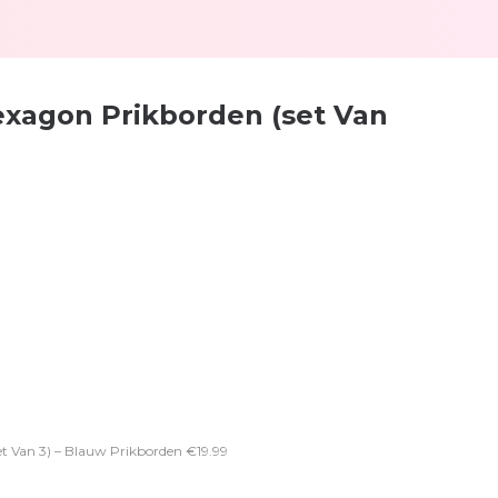
exagon Prikborden (set Van
et Van 3) – Blauw Prikborden €19.99