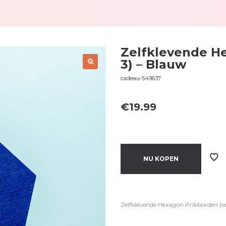
Zelfklevende H
3) – Blauw
cadeau-549637
€
19.99
NU KOPEN
Zelfklevende Hexagon Prikborden (s