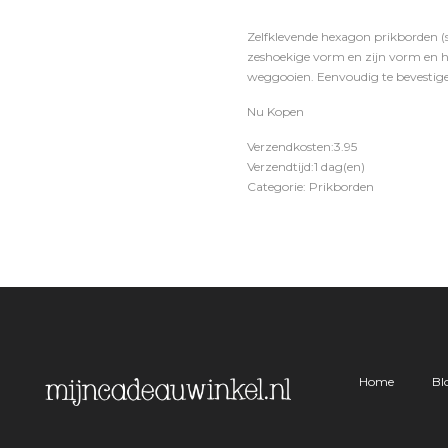
Zelfklevende hexagon prikborden (
zeshoekige vorm en zijn vorm en he
weggooien. Eenvoudig te bevestige
Nu Kopen
Verzendkosten:3.95
Verzendtijd:1 dag(en)
Categorie: Prikborden
Home
Bl