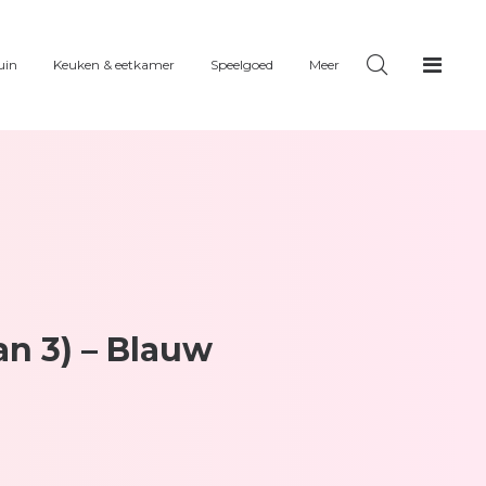
uin
Keuken & eetkamer
Speelgoed
Meer
n 3) – Blauw