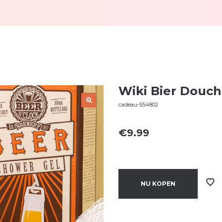
Wiki Bier Douc
cadeau-554802
€
9.99
NU KOPEN