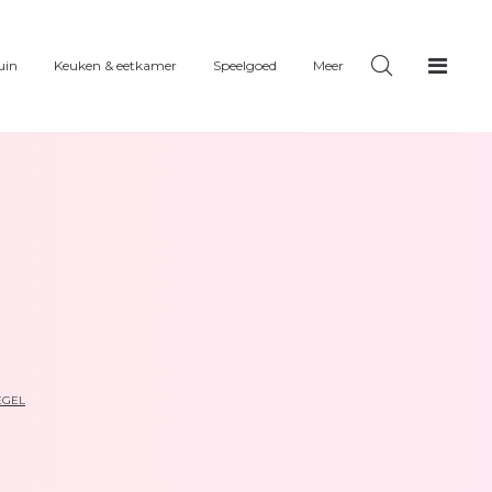
uin
Keuken & eetkamer
Speelgoed
Meer
EGEL