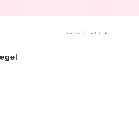
Previous
/
Next Product
hegel