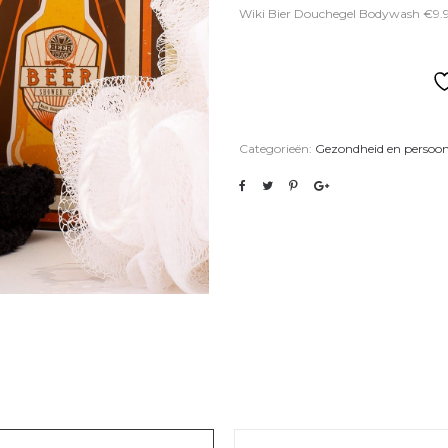
Wiki Bier Douchegel Bodywash €9.
Categorieën:
Gezondheid en persoon