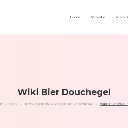
Home
Decoratie
Huis & t
Wiki Bier Douchegel
ME
>
SHOP
>
GEZONDHEID EN PERSOONLIJKE VERZORGING
>
WIKI BIER DOUCH