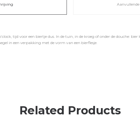
hrijving
Aanvullende 
o’clock, tijd voor een biertje dus. In de tuin, in de kroeg of onder de douche: bie
hegel in een verpakking met de vorm van een bierflesje.
Related Products