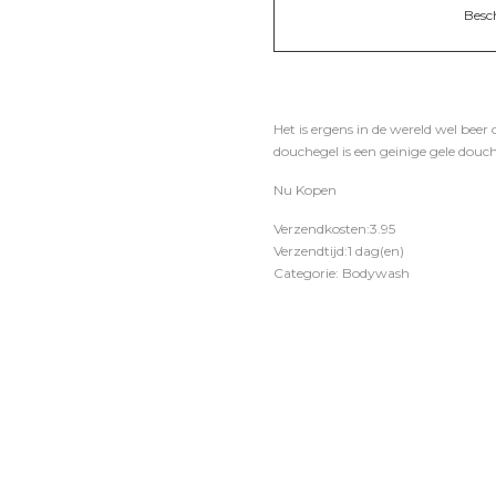
Besc
Het is ergens in de wereld wel beer 
douchegel is een geinige gele douc
Nu Kopen
Verzendkosten:3.95
Verzendtijd:1 dag(en)
Categorie: Bodywash