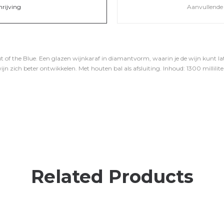
hrijving
Aanvullende 
of the Blue. Een glazen wijnkaraf in diamantvorm, waarin je de wijn kunt lat
n zich beter ontwikkelen. Met houten bal als afsluiting. Inhoud: 1300 millilite
Related Products