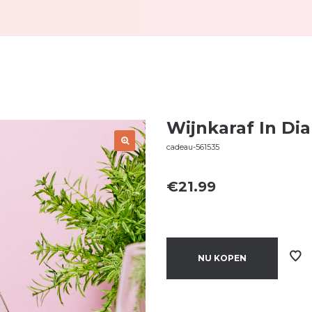
Wijnkaraf In D
cadeau-561535
€
21.99
NU KOPEN