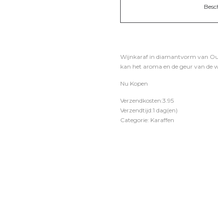
Besc
Wijnkaraf in diamantvorm van Out 
kan het aroma en de geur van de wij
Nu Kopen
Verzendkosten:3.95
Verzendtijd:1 dag(en)
Categorie: Karaffen