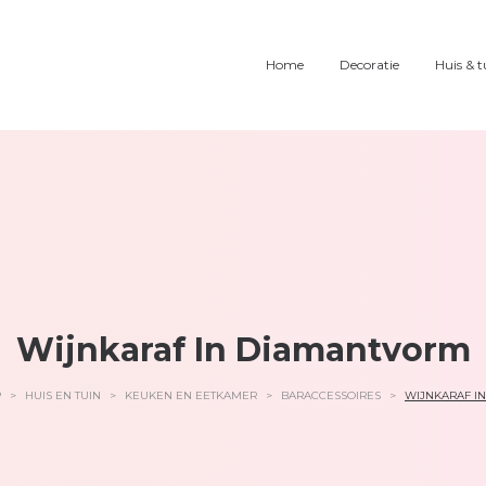
Home
Decoratie
Huis & t
Wijnkaraf In Diamantvorm
P
>
HUIS EN TUIN
>
KEUKEN EN EETKAMER
>
BARACCESSOIRES
>
WIJNKARAF I