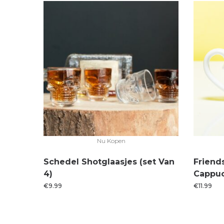
Nu Kopen
Schedel Shotglaasjes (set Van
Friend
4)
Cappu
€
9.99
€
11.99