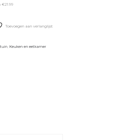
 €21.99
Toevoegen aan verlanglijst
 tuin
,
Keuken en eetkamer