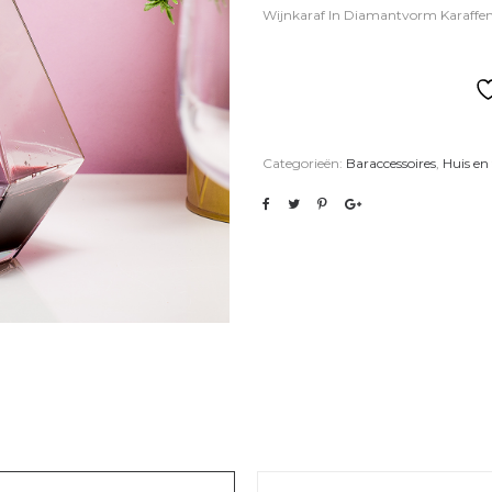
Wijnkaraf In Diamantvorm Karaffen
Categorieën:
Baraccessoires
,
Huis en