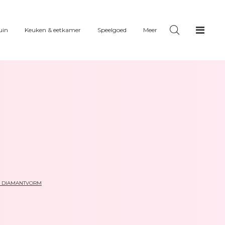
uin
Keuken & eetkamer
Speelgoed
Meer
N DIAMANTVORM