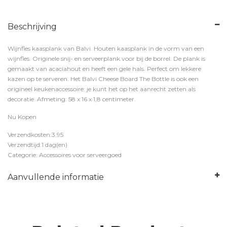
Beschrijving
Wijnfles kaasplank van Balvi. Houten kaasplank in de vorm van een
wijnfles. Originele snij- en serveerplank voor bij de borrel. De plank is
gemaakt van acaciahout en heeft een gele hals. Perfect om lekkere
kazen op te serveren. Het Balvi Cheese Board The Bottle is ook een
origineel keukenaccessoire: je kunt het op het aanrecht zetten als
decoratie. Afmeting: 58 x 16 x 1,8 centimeter.
Nu Kopen
Verzendkosten:3.95
Verzendtijd:1 dag(en)
Categorie: Accessoires voor serveergoed
Aanvullende informatie