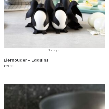
Nu Kopen
Eierhouder – Egguins
€
21.99