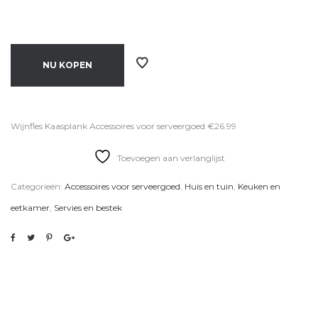
NU KOPEN
Wijnfles Kaasplank Accessoires voor serveergoed €26.99
Toevoegen aan verlanglijst
Categorieën:
Accessoires voor serveergoed
,
Huis en tuin
,
Keuken en
eetkamer
,
Servies en bestek