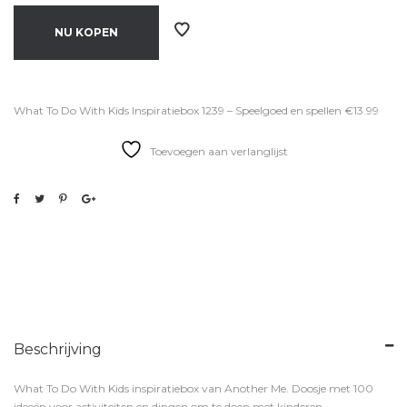
NU KOPEN
What To Do With Kids Inspiratiebox 1239 – Speelgoed en spellen €13.99
Toevoegen aan verlanglijst
Beschrijving
What To Do With Kids inspiratiebox van Another Me. Doosje met 100
ideeën voor activiteiten en dingen om te doen met kinderen.