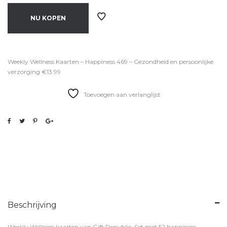
NU KOPEN
Weekly Wellness Kaarten – Happiness 469 – Gezondheid en persoonlijke
verzorging €13.99
Toevoegen aan verlanglijst
Beschrijving
Weekly Wellness kaarten van Gift Republic. Set met 52 happiness