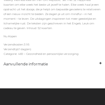
kaarten om elke week het beste uit jezelf te halen. Elke week haal je een
opdracht uit het doosje, die je helpt om bepaalde gevoelens te relativeren
of een nieuw inzicht te bieden. Ze dagen je uit om mindful – in het
moment – te leven. De uitdagingen inspireren tot meer geestelijke en
lichamelijke rust. De teksten zijn geschreven in het Engels. Leuk om
cadeau te geven. Inhoud: 52 kaarten.
Nu Kopen
Verzendkosten:3.95
Verzendtijd:1 dag(en)
Categorie: 469 – Gezondheid en persoonlijke verzorging
Aanvullende informatie