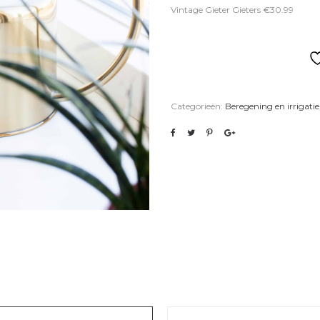
Vintage Gieter Gieters €30.99
Categorieën:
Beregening en irrigatie