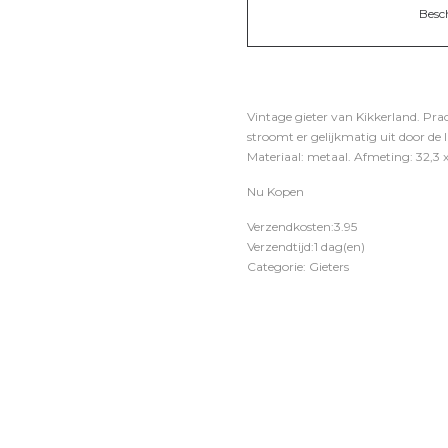
Besc
Vintage gieter van Kikkerland. Pra
stroomt er gelijkmatig uit door de 
Materiaal: metaal. Afmeting: 32,3 x 
Nu Kopen
Verzendkosten:3.95
Verzendtijd:1 dag(en)
Categorie: Gieters