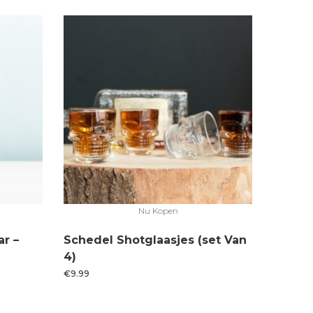
Nu Kopen
ar –
Schedel Shotglaasjes (set Van
4)
€
9.99