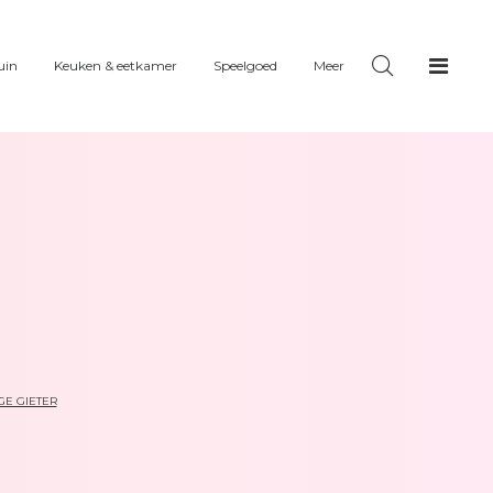
uin
Keuken & eetkamer
Speelgoed
Meer
GE GIETER