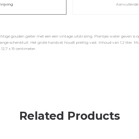
hrijving
Aanvullende 
chtige gouden gieter met een een vintage uitstraling. Plantjes water geven is 
lange schenktuit. Het grote handvat houdt prettig vast. Inhoud van 1,2 liter. 
12,7 x 19 centimeter.
Related Products