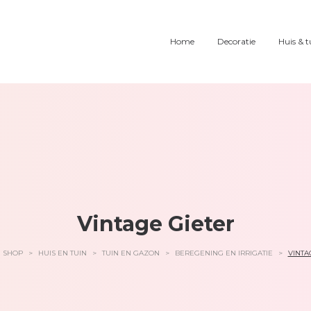
Home
Decoratie
Huis & t
Vintage Gieter
SHOP
>
HUIS EN TUIN
>
TUIN EN GAZON
>
BEREGENING EN IRRIGATIE
>
VINTA