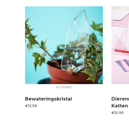
Nu Kopen
Bewateringskristal
Dieren
Katten
€
13.99
€
10.99