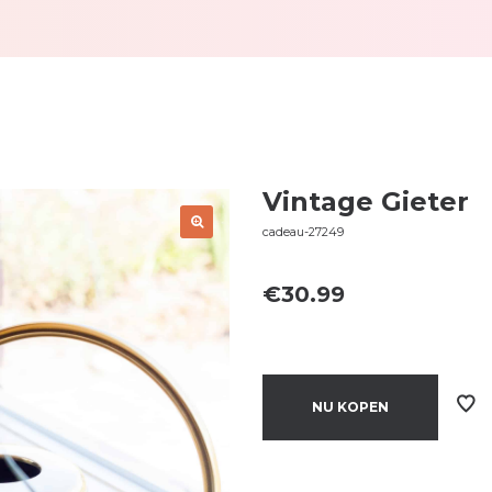
Vintage Gieter
cadeau-27249
€
30.99
NU KOPEN