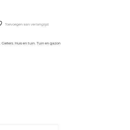
Toevoegen aan verlanglijst
,
Gieters
,
Huis en tuin
,
Tuin en gazon