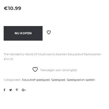
€
10.99
NU KOPEN
The Wonderful World Of Mushrooms Kaarten Educatieve flashkaarten
€10.99
Toevoegen aan verlanglijst
Categorieën:
Educatief speelgoed
,
Speelgoed
,
Speelgoed en spellen