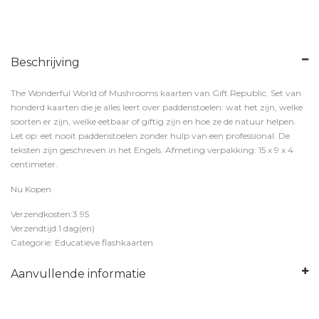
Beschrijving
The Wonderful World of Mushrooms kaarten van Gift Republic. Set van
honderd kaarten die je alles leert over paddenstoelen: wat het zijn, welke
soorten er zijn, welke eetbaar of giftig zijn en hoe ze de natuur helpen.
Let op: eet nooit paddenstoelen zonder hulp van een professional. De
teksten zijn geschreven in het Engels. Afmeting verpakking: 15 x 9 x 4
centimeter.
Nu Kopen
Verzendkosten:3.95
Verzendtijd:1 dag(en)
Categorie: Educatieve flashkaarten
Aanvullende informatie